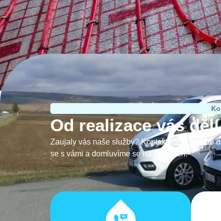
Ko
Od realizace vás děl
Zaujaly vás naše služby? Kontaktujte nás ještě 
se s vámi a domluvíme se na detailech.