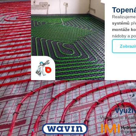
Topená
Realizujem
systémů
př
montáže ko
nádoby a po
Zobrazi
Využ
Využíváme
kval