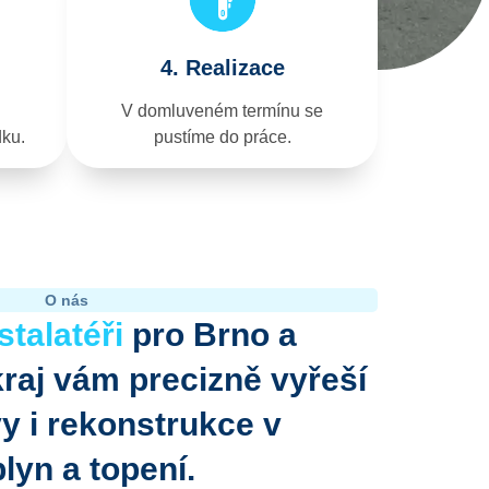
4. Realizace
V domluveném termínu se
dku.
pustíme do práce.
O nás
stalatéři
pro Brno a
raj vám precizně vyřeší
vy i rekonstrukce v
lyn a topení.