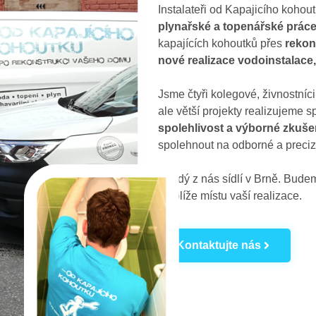
Instalateři od Kapajicího koho
plynařské a topenářské práce
kapajících kohoutků přes
rekon
nové realizace vodoinstalace
Jsme čtyři kolegové, živnostníc
ale větší projekty realizujeme
spolehlivost a výborné zkuše
spolehnout na odborné a preciz
Každý z nás sídlí v Brně. Budeme
nejblíže místu vaší realizace.
Kontaktujte nás