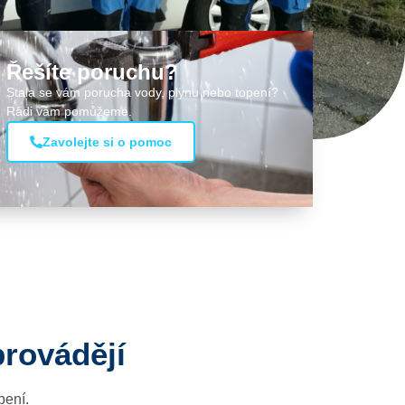
Řešíte poruchu?
Stala se vám porucha vody, plynu nebo topení?
Rádi vám pomůžeme.
Zavolejte si o pomoc
provádějí
pení.