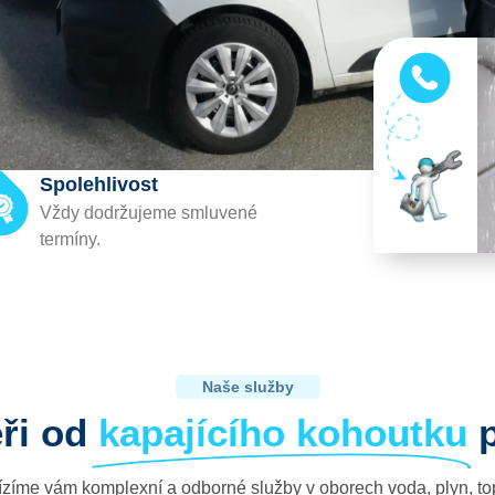
Spolehlivost
Vždy dodržujeme smluvené
termíny.
Naše služby
éři od
kapajícího kohoutku
zíme vám komplexní a odborné služby v oborech voda, plyn, to