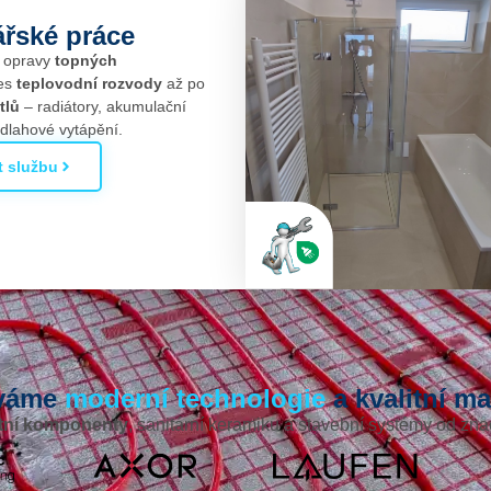
řské práce
e opravy
topných
es
teplovodní rozvody
až po
tlů
– radiátory, akumulační
dlahové vytápění.
t službu
íváme
moderní technologie
a kvalitní ma
itní komponenty
, sanitární keramiku a stavební systémy od zn