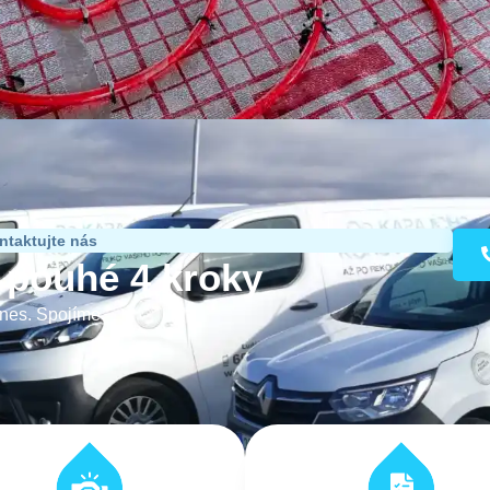
ntaktujte nás
í pouhé 4 kroky
dnes. Spojíme