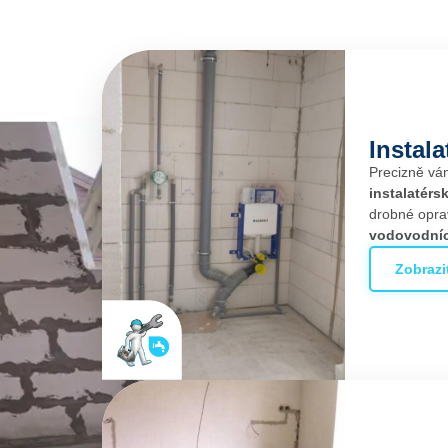
Instal
Precizně vá
instalatérs
drobné opra
vodovodní
Zobrazi