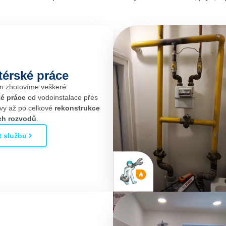
atérské práce
m zhotovíme veškeré
ké práce
od vodoinstalace přes
vy až po celkové
rekonstrukce
ch rozvodů
.
t službu