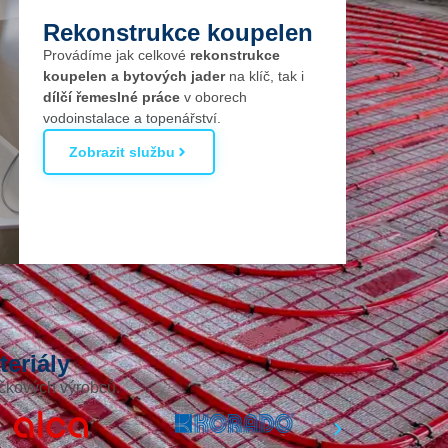
Rekonstrukce koupelen
Provádíme jak celkové
rekonstrukce
koupelen a bytových jader
na klíč, tak i
dílčí řemeslné práce
v oborech
vodoinstalace a topenářství.
Zobrazit službu
teriály
ačkových výrobců.