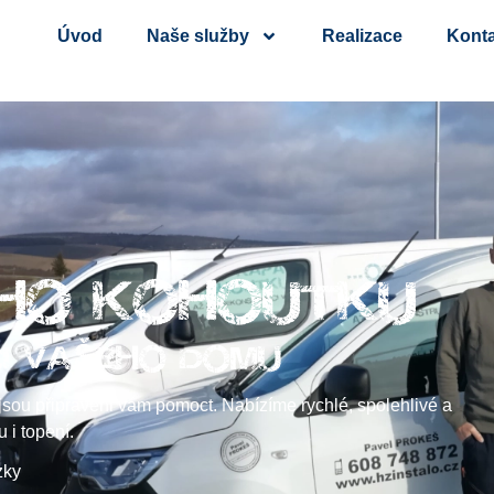
Úvod
Naše služby
Realizace
Konta
HO KOHOUTKU
Š
I VA
EHO DOMU
 jsou připraveni vám pomoct. Nabízíme rychlé, spolehlivé a
 i topení.
zky