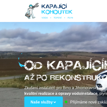
Í
Í
OD KAPAJ
C
Ž
A
PO REKONSTRUKC
Zkušení instalatéři pro Brno a Jihomoravský kraj
kvalitní realizace a opravy vodoinstalace,
plynu
Naše služby
Přijímáme nové zaká