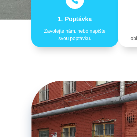
1. Poptávka
Zavolejte nám, nebo napište
svou poptávku.
obh